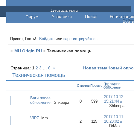
MU Origin RU
Активные темы
Форум
Участники
Поиск
Регистраци
Войт
Привет, Гость!
Войдите
или
зарегистрируйтесь
.
»
MU Origin RU
»
Техническая помощь
Страница:
1
2
3
…
6
»
Новая тема
Новый опро
Техническая помощь
Последнее
Ответов
Просмотров
сообщение
2017-10-12
Баги после
0
599
15:21:44
обновления
Shkeepa
Shkeepa
2017-10-11
VIP7
Mm
2
115
18:23:02
DrMax