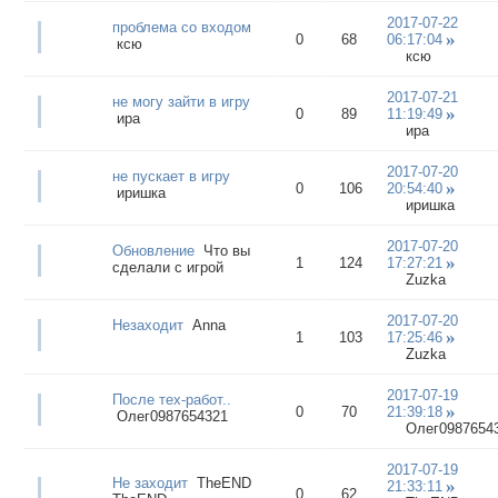
2017-07-22
проблема со входом
0
68
06:17:04
ксю
ксю
2017-07-21
не могу зайти в игру
0
89
11:19:49
ира
ира
2017-07-20
не пускает в игру
0
106
20:54:40
иришка
иришка
2017-07-20
Обновление
Что вы
1
124
17:27:21
сделали с игрой
Zuzka
2017-07-20
Незаходит
Anna
1
103
17:25:46
Zuzka
2017-07-19
После тех-работ..
0
70
21:39:18
Олег0987654321
Олег0987654
2017-07-19
Не заходит
TheEND
21:33:11
0
62