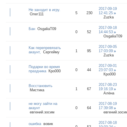
2017-09-19
Не заходит в игру.
5
230
12:41:25
Олег111
Zuzka
2017-09-18
Бан
OsgaliaT09
0
52
14:44:53
OsgaliaT09
2017-09-05
Как перепревязать
1
95
17:03:09
акаунт,
Сергейму
Zuzka
2017-09-01
Подарки во время
0
44
23:07:03
праздника
Кро000
Кро000
2017-08-23
Восстановить
1
67
19:16:19
Мистика
Алёна
не могу зайти на
2017-08-19
акаунт
0
64
17:39:08
евгений.зосим
евгений.зоси
2017-08-18
ошибка
вовик
0
52
10:03:24