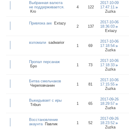
Выбранная валюта
2017-10-09
не поддерживается.
4
122
17:47:11
Kro
Zuzka
2017-10-06
Привязка акк
Extazy
2
137
18:36:03
Extazy
2017-10-06
взломали
sadwarior
1
69
17:18:54
Zuzka
2017-10-06
Пропал персанаж
1
73
17:18:33
Бро
Zuzka
2017-10-06
Битва смельчаков
1
81
17:15:55
Череповчанин
Zuzka
2017-09-26
Выкидывает с иры
1
65
18:29:57
Tribun
Zuzka
2017-09-26
Восстановление
1
52
18:23:52
акаунта
Павлик
Zuzka