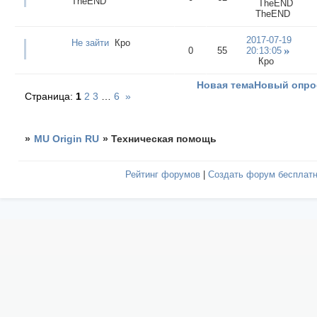
TheEND
TheEND
TheEND
2017-07-19
Не зайти
Кро
0
55
20:13:05
Кро
Новая тема
Новый опро
Страница:
1
2
3
…
6
»
»
MU Origin RU
»
Техническая помощь
Рейтинг форумов
|
Создать форум бесплат