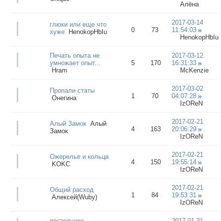
Алёна
2017-03-14
глюки или еще что
0
73
11:54:03
хуже
HenokopHbIu
HenokopHbIu
Печать опыта не
2017-03-12
умножает опыт...
5
170
16:31:33
Hram
McKenzie
2017-03-02
Пропали статы
1
70
04:07:28
Онегина
IzOReN
2017-02-21
Алый Замок
Алый
4
163
20:06:29
Замок
IzOReN
2017-02-21
Ожерелье и кольца
4
150
19:55:14
KOKC
IzOReN
2017-02-21
Общий расход
1
84
19:53:31
Алексей(Wuby)
IzOReN
постоянное
2017-01-31