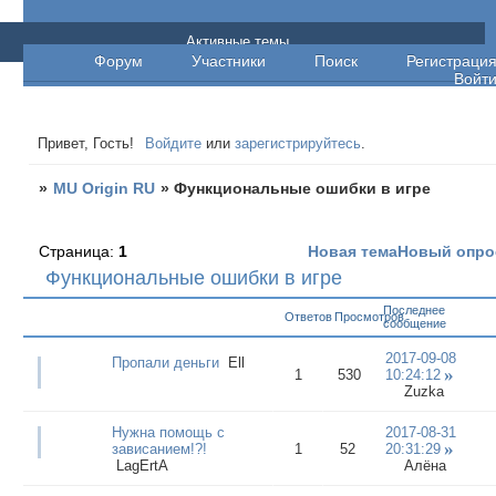
MU Origin RU
Активные темы
Форум
Участники
Поиск
Регистраци
Войт
Привет, Гость!
Войдите
или
зарегистрируйтесь
.
»
MU Origin RU
»
Функциональные ошибки в игре
Страница:
1
Новая тема
Новый опро
Функциональные ошибки в игре
Последнее
Ответов
Просмотров
сообщение
2017-09-08
Пропали деньги
Ell
1
530
10:24:12
Zuzka
Нужна помощь с
2017-08-31
зависанием!?!
1
52
20:31:29
LagErtA
Алёна