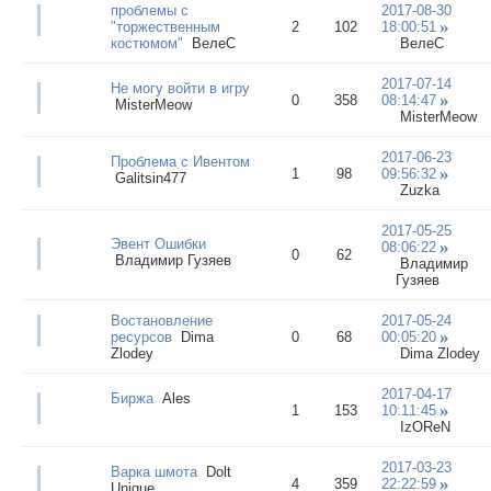
проблемы с
2017-08-30
"торжественным
2
102
18:00:51
костюмом"
ВелеС
ВелеС
2017-07-14
Не могу войти в игру
0
358
08:14:47
MisterMeow
MisterMeow
2017-06-23
Проблема с Ивентом
1
98
09:56:32
Galitsin477
Zuzka
2017-05-25
Эвент Ошибки
08:06:22
0
62
Владимир Гузяев
Владимир
Гузяев
Востановление
2017-05-24
ресурсов
Dima
0
68
00:05:20
Zlodey
Dima Zlodey
2017-04-17
Биржа
Ales
1
153
10:11:45
IzOReN
2017-03-23
Варка шмота
Dolt
4
359
22:22:59
Unique