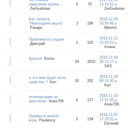
зависание игрока
0
76
13:14:52
ZerGudorian
ZerGudorian
Баг таланта
2016-12-29
"Новогодняя акула"
3
199
10:50:46
Ранарх
MikeInI
2016-11-22
Проблема в сундуке
1
103
15:42:02
Дмитрий
Алина
2016-11-18
Крылья
Колос
24
1810
18:22:17
SAS
2016-11-18
а что мне будет если
10
202
00:15:30
сдам баг ?
Ken
Ken
2016-11-14
телепортация на
6
127
17:51:45
кристалах
Arais709
Arais709
2016-11-07
Ошибка в начале
5
139
17:20:01
игры
Pavlenciy
Евгений